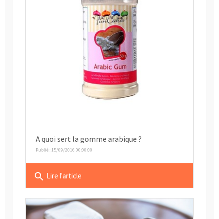
A quoi sert la gomme arabique ?
Publié : 15/09/2016 00:00:00
search
Lire l'article