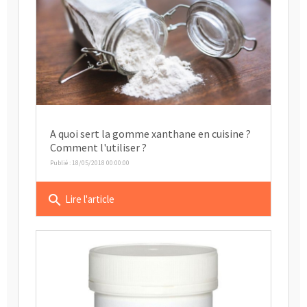
A quoi sert la gomme xanthane en cuisine ?
Comment l'utiliser ?
Publié : 18/05/2018 00:00:00
search
Lire l'article