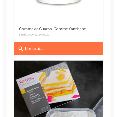
Gomme de Guar vs. Gomme Xanthane
Publié : 24/10/2015 00:00:00
search
Lire l'article