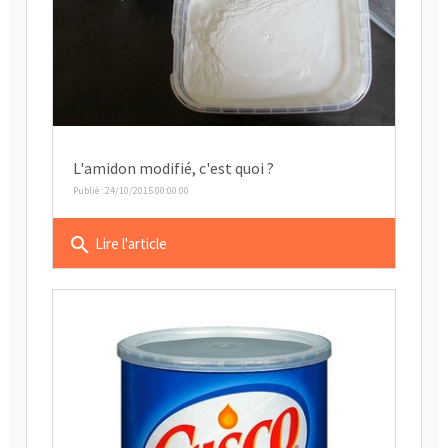
L'amidon modifié, c'est quoi ?
Publié : 24/10/2015 00:00:00
search
Lire l'article