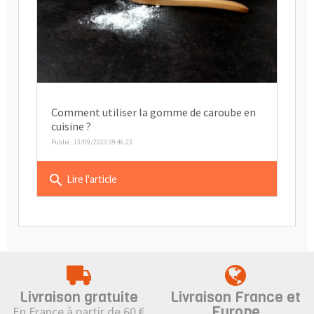
Comment utiliser la gomme de caroube en
cuisine ?
Publié : 13/09/2023 09:46:23
search
Lire l'article
Livraison gratuite
Livraison France et
Europe
En France à partir de 60 €