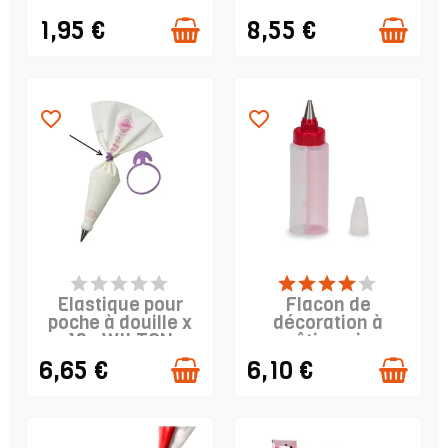
garnitures, nos poches à douilles sont
1,95 €
8,55 €
des alliées indispensables pour
donner vie à vos idées gourmandes.
favorite_border
favorite_border
PRODUIT EN STOCK
PRODUIT EN STOCK
Elastique pour
Flacon de
poche à douille x
décoration à
12 - WILTON
pâtisserie
6,65 €
6,10 €