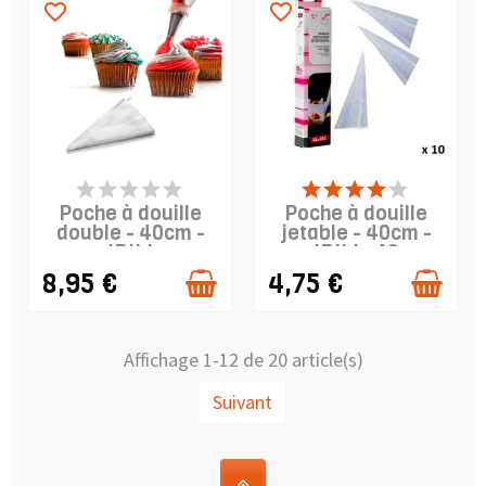
favorite_border
favorite_border
PRODUIT EN STOCK
PRODUIT EN STOCK
Poche à douille
Poche à douille
double - 40cm -
jetable - 40cm -
IBILI
IBILI x 10
8,95 €
4,75 €
Affichage 1-12 de 20 article(s)
Suivant