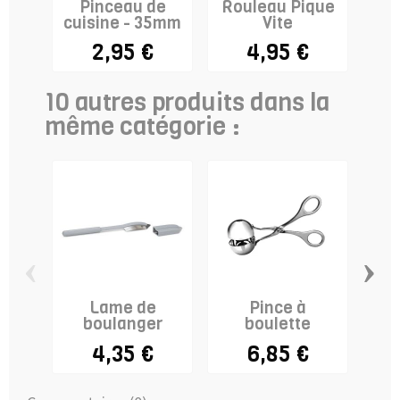
Pinceau de
Rouleau Pique
Rou
cuisine - 35mm
Vite
2,95 €
4,95 €
10 autres produits dans la
même catégorie :
‹
›
Lame de
Pince à
Lot
boulanger
boulette
à
4,35 €
6,85 €