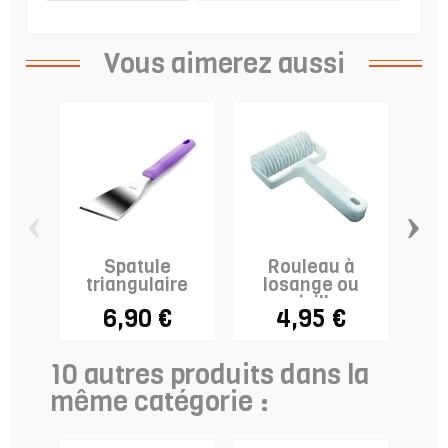
Vous aimerez aussi
‹
›
Spatule
Rouleau à
Ar
triangulaire
losange ou
croisillon
L
6,90 €
4,95 €
10 autres produits dans la
même catégorie :