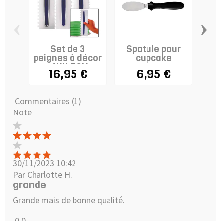
‹
›
Set de 3
Spatule pour
peignes à décor
cupcake
c
- WILTON
p
16,95 €
6,95 €
Commentaires (1)
Note
30/11/2023 10:42
Par Charlotte H.
grande
Grande mais de bonne qualité.
0
0