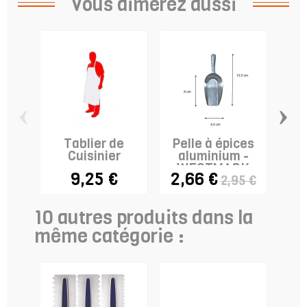
Vous aimerez aussi
‹
›
Tablier de
Pelle à épices
Fil
Cuisinier
aluminium -
a
WESTMARK
9,25 €
2,66 €
2,95 €
10 autres produits dans la
même catégorie :