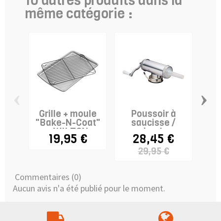
10 autres produits dans la
même catégorie :
‹
›
Grille + moule
Poussoir à
"Bake-N-Coat"
saucisse /
c
- WILTON
viande
19,95 €
28,45 €
29,95 €
Commentaires (0)
Aucun avis n'a été publié pour le moment.