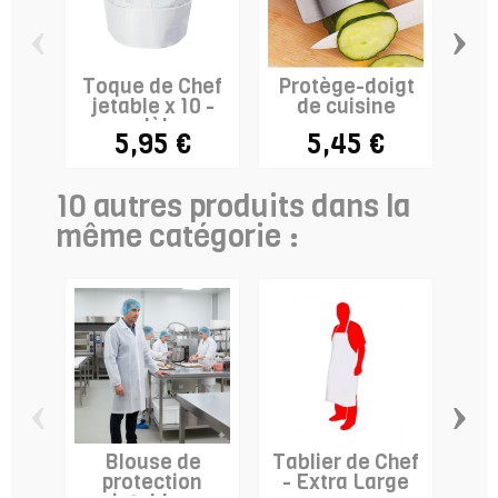
‹
›
Toque de Chef
Protège-doigt
jetable x 10 -
de cuisine
re
modèle...
ave
5,95 €
5,45 €
10 autres produits dans la
même catégorie :
‹
›
Blouse de
Tablier de Chef
protection
- Extra Large
cu