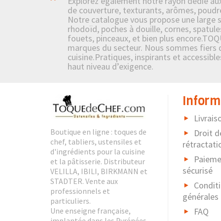
Explorez également notre rayon dédié aux i
de couverture, texturants, arômes, poudre
Notre catalogue vous propose une large sél
rhodoïd, poches à douille, cornes, spatule
fouets, pinceaux, et bien plus encore.TOQ
marques du secteur. Nous sommes fiers de 
cuisine.Pratiques, inspirants et accessibl
haut niveau d’exigence.
Inform
Livrais
Boutique en ligne : toques de
Droit d
chef, tabliers, ustensiles et
rétractati
d'ingrédients pour la cuisine
Paieme
et la pâtisserie. Distributeur
sécurisé
VELILLA, IBILI, BIRKMANN et
STADTER. Vente aux
Condit
professionnels et
générales
particuliers.
FAQ
Une enseigne française,
implantée dans les Pyrénées-