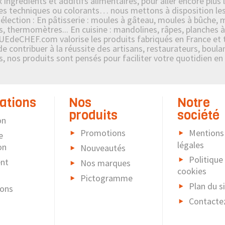
ngrédients et additifs alimentaires, pour aller encore plus l
s techniques ou colorants… nous mettons à disposition les p
ection : En pâtisserie : moules à gâteau, moules à bûche, mo
s, thermomètres... En cuisine : mandolines, râpes, planches à
UEdeCHEF.com valorise les produits fabriqués en France et tr
contribuer à la réussite des artisans, restaurateurs, boulang
es, nos produits sont pensés pour faciliter votre quotidien en
ations
Nos
Notre
produits
société
on
Promotions
Mentions
e
légales
on
Nouveautés
Politique
nt
Nos marques
cookies
Pictogramme
Plan du s
ions
Contacte