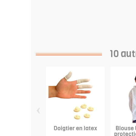
10 aut
‹
Doigtier en latex
Blouse 
protecti