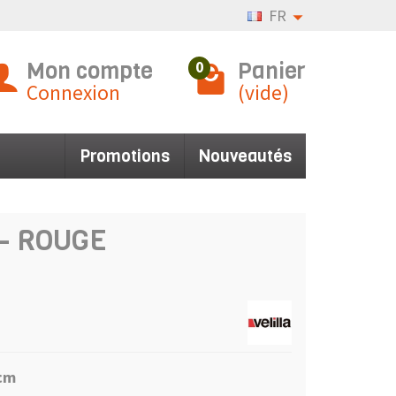
FR
Mon compte
Panier
0
Connexion
(vide)
Promotions
Nouveautés
r - ROUGE
3cm