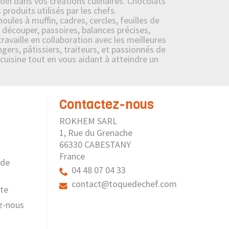
oin dans vos créations culinaires. Chocolats
roduits utilisés par les chefs.
ules à muffin, cadres, cercles, feuilles de
 découper, passoires, balances précises,
availle en collaboration avec les meilleures
ers, pâtissiers, traiteurs, et passionnés de
 cuisine tout en vous aidant à atteindre un
Contactez-nous
ROKHEM SARL
1, Rue du Grenache
66330 CABESTANY
France
 de
04 48 07 04 33
contact@toquedechef.com
ite
z-nous