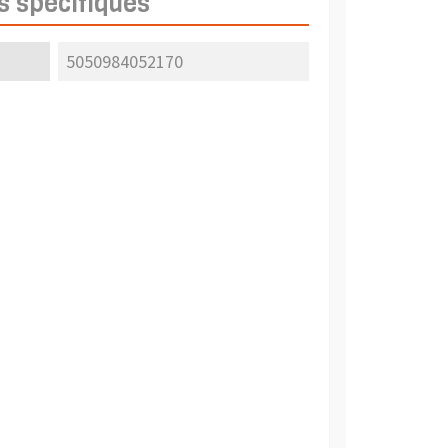
s spécifiques
5050984052170