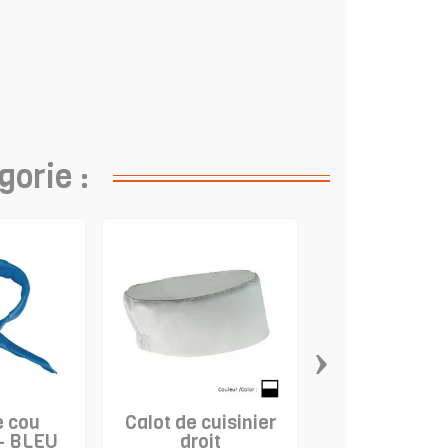
gorie :
›
e cou
Calot de cuisinier
Tablier de cu
 - BLEU
droit
enfant "Bam