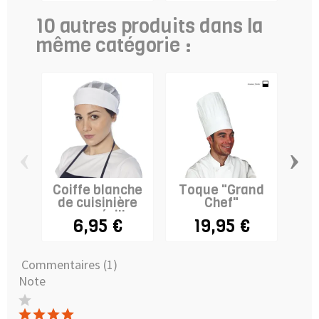
10 autres produits dans la
même catégorie :
‹
›
Coiffe blanche
Toque "Grand
T
de cuisinière
Chef"
cui
avec résille
6,95 €
19,95 €
Commentaires (1)
Note