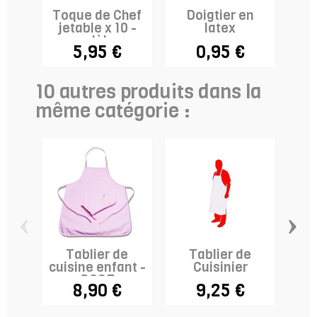
Toque de Chef
Doigtier en
Pr
jetable x 10 -
latex
modèle...
5,95 €
0,95 €
10 autres produits dans la
même catégorie :
‹
›
Tablier de
Tablier de
Toq
cuisine enfant -
Cuisinier
ROSE
8,90 €
9,25 €