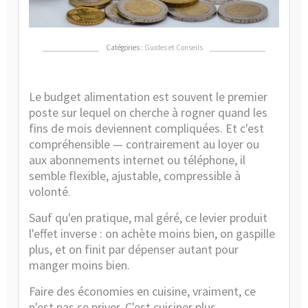
se
rui
Catégories :
Guides et Conseils
Le budget alimentation est souvent le premier
poste sur lequel on cherche à rogner quand les
fins de mois deviennent compliquées. Et c'est
compréhensible — contrairement au loyer ou
aux abonnements internet ou téléphone, il
semble flexible, ajustable, compressible à
volonté.
Sauf qu'en pratique, mal géré, ce levier produit
l'effet inverse : on achète moins bien, on gaspille
plus, et on finit par dépenser autant pour
manger moins bien.
Faire des économies en cuisine, vraiment, ce
n'est pas se priver. C'est cuisiner plus