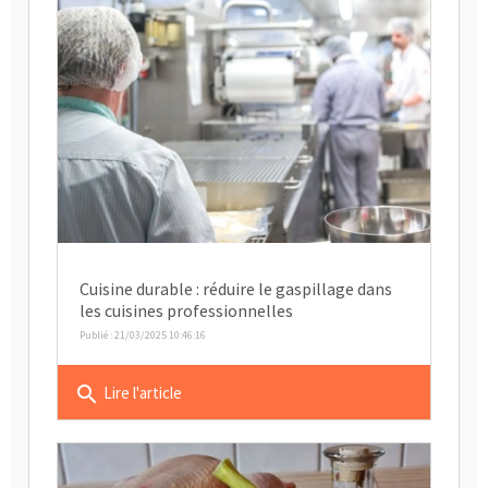
Cuisine durable : réduire le gaspillage dans
les cuisines professionnelles
Publié : 21/03/2025 10:46:16
search
Lire l'article