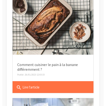
Comment cuisiner le pain à la banane
différemment ?
Publié : 26/01/2023 12:03:33
search
Lire l'article