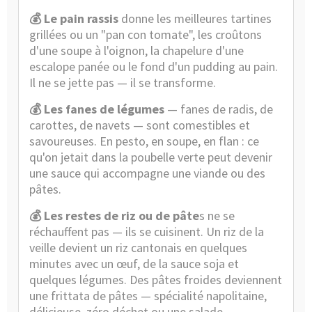
💰 Le pain rassis
donne les meilleures tartines
grillées ou un "pan con tomate", les croûtons
d'une soupe à l'oignon, la chapelure d'une
escalope panée ou le fond d'un pudding au pain.
Il ne se jette pas — il se transforme.
💰 Les fanes de légumes
— fanes de radis, de
carottes, de navets — sont comestibles et
savoureuses. En pesto, en soupe, en flan : ce
qu'on jetait dans la poubelle verte peut devenir
une sauce qui accompagne une viande ou des
pâtes.
💰 Les restes de riz ou de pâte
s ne se
réchauffent pas — ils se cuisinent. Un riz de la
veille devient un riz cantonais en quelques
minutes avec un œuf, de la sauce soja et
quelques légumes. Des pâtes froides deviennent
une frittata de pâtes — spécialité napolitaine,
délicieuse, zéro déchet ou une salade.