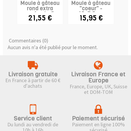
Moule à gâteau
Moule à gâteau
Mou
rond extra
"coeur" -
profond - Ø
15x7,5cm
21,55 €
15,95 €
22,5...
Commentaires (0)
Aucun avis n'a été publié pour le moment.
Livraison gratuite
Livraison France et
Europe
En France à partir de 60 €
d'achats
France, Europe, UK, Suisse
et DOM-TOM
Service client
Paiement sécurisé
Du lundi au vendredi de
Paiement en ligne 100%
10h à 16h
sécurisé