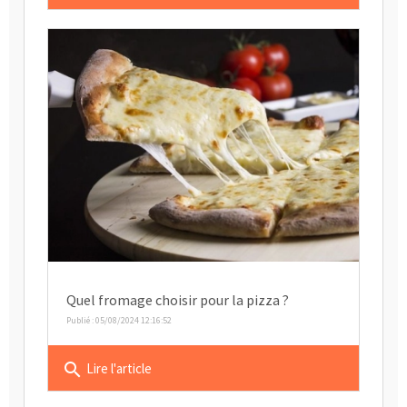
Quel fromage choisir pour la pizza ?
Publié : 05/08/2024 12:16:52
search
Lire l'article