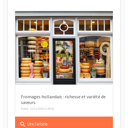
Fromages hollandais : richesse et variété de
saveurs
Publié : 12/11/2024 11:54:52
search
Lire l'article