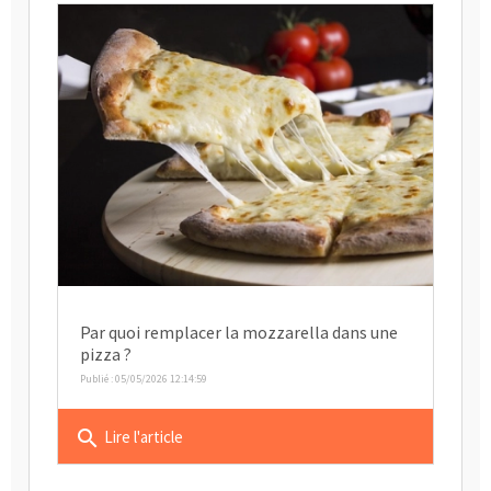
Par quoi remplacer la mozzarella dans une
pizza ?
Publié : 05/05/2026 12:14:59
search
Lire l'article