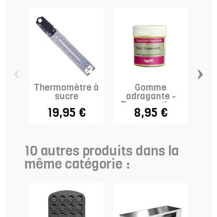
‹
›
Thermomètre à
Gomme
Gri
sucre
adragante -
Tragacanthe -
19,95 €
8,95 €
E413 - 25g
10 autres produits dans la
même catégorie :