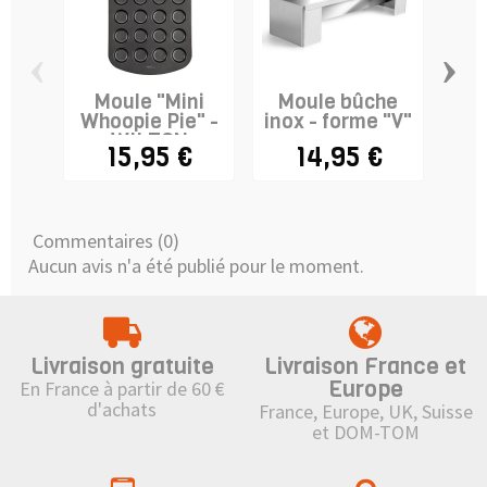
‹
›
Moule "Mini
Moule bûche
Mo
Whoopie Pie" -
inox - forme "V"
re
WILTON
a
15,95 €
14,95 €
Commentaires (0)
Aucun avis n'a été publié pour le moment.
Livraison gratuite
Livraison France et
Europe
En France à partir de 60 €
d'achats
France, Europe, UK, Suisse
et DOM-TOM