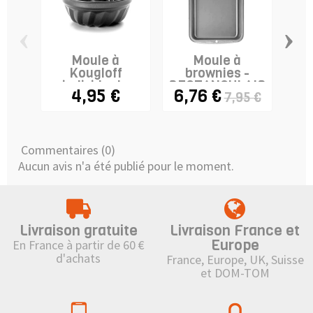
‹
›
Moule à
Moule à
Mou
Kougloff
brownies -
r
individuel -
RECTANGULAIRE
"To
4,95 €
6,76 €
7,95 €
12cm
Commentaires (0)
Aucun avis n'a été publié pour le moment.
Livraison gratuite
Livraison France et
Europe
En France à partir de 60 €
d'achats
France, Europe, UK, Suisse
et DOM-TOM