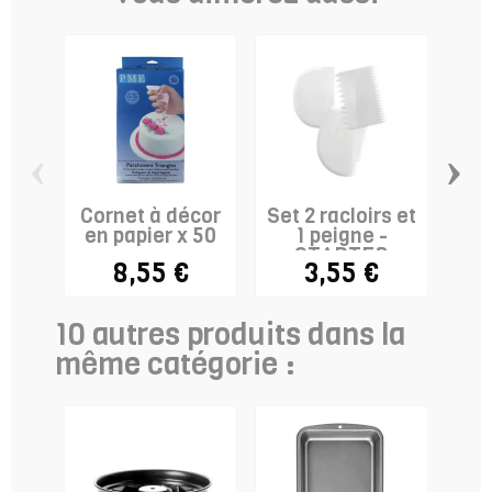
‹
›
Cornet à décor
Set 2 racloirs et
en papier x 50
1 peigne -
F
STADTER
L
8,55 €
3,55 €
10 autres produits dans la
même catégorie :