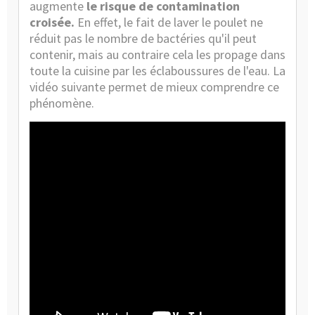
augmente
le risque de contamination
croisée.
En effet, le fait de laver le poulet ne
réduit pas le nombre de bactéries qu'il peut
contenir, mais au contraire cela les propage dans
toute la cuisine par les éclaboussures de l'eau. La
vidéo suivante permet de mieux comprendre ce
phénomène.