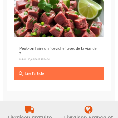
Peut-on faire un "ceviche" avec de la viande
?
Publié : 30/05/2025 15:14:06
search
Lire l'article
Livraison gratuite
Livraison France et