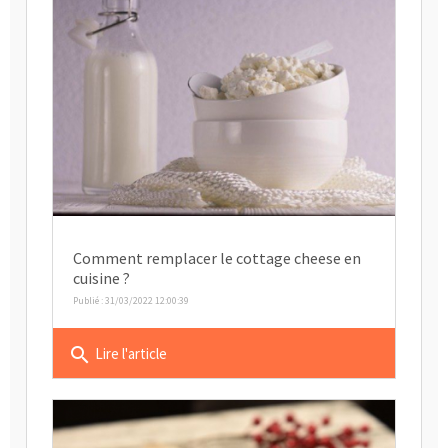
Comment remplacer le cottage cheese en
cuisine ?
Publié : 31/03/2022 12:00:39
search
Lire l'article