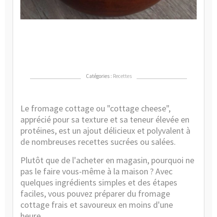
de
ma
rap
et
fac
?
Catégories :
Recettes
Le fromage cottage ou "cottage cheese",
apprécié pour sa texture et sa teneur élevée en
protéines, est un ajout délicieux et polyvalent à
de nombreuses recettes sucrées ou salées.
Plutôt que de l'acheter en magasin, pourquoi ne
pas le faire vous-même à la maison ? Avec
quelques ingrédients simples et des étapes
faciles, vous pouvez préparer du fromage
cottage frais et savoureux en moins d'une
heure.