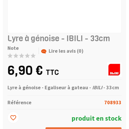
Lyre à génoise - IBILI - 33cm
Note
Lire les avis (0)
6,90 €
TTC
Lyre à génoise - Egaliseur à gateau -
IBILI
- 33cm
Référence
708933
produit en stock
favorite_border