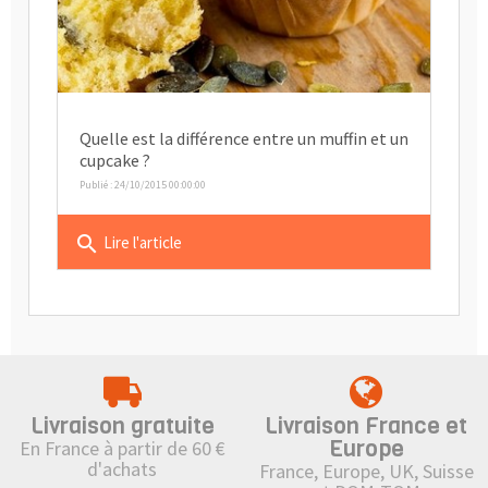
Quelle est la différence entre un muffin et un
cupcake ?
Publié : 24/10/2015 00:00:00
search
Lire l'article
Livraison gratuite
Livraison France et
Europe
En France à partir de 60 €
d'achats
France, Europe, UK, Suisse