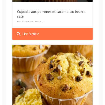
Cupcake aux pommes et caramel au beurre
salé
Publié : 24/10/2015 00:00:00
search
Lire l'article