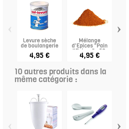
‹
›
Levure sèche
Mélange
de boulangerie
d'Epices "Pain
Pa
d'Epices" - 50g
4,95 €
4,95 €
7,
10 autres produits dans la
même catégorie :
‹
›