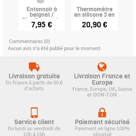
Entonnoir à
Thermomètre
M
beignet /
en silicone 3 en
Distributeur de
1
7,95 €
20,90 €
pâte...
Commentaires (0)
Aucun avis n'a été publié pour le moment.
Livraison gratuite
Livraison France et
Europe
En France à partir de 60 €
d'achats
France, Europe, UK, Suisse
et DOM-TOM
Service client
Paiement sécurisé
Du lundi au vendredi de
Paiement en ligne 100%
10h à 16h
sécurisé