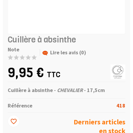
Cuillère à absinthe
Note
Lire les avis (0)
9,95 €
TTC
Cuillère à absinthe -
CHEVALIER
- 17,5cm
Référence
418
Derniers articles
favorite_border
en stock