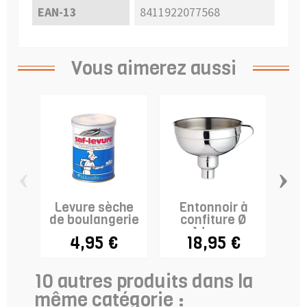
EAN-13
8411922077568
Vous aimerez aussi
‹
›
Levure sèche
Entonnoir à
Fe
de boulangerie
confiture Ø
14cm +
4,95 €
18,95 €
adaptateur
10 autres produits dans la
même catégorie :