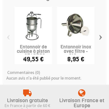
‹
›
Entonnoir de
Entonnoir inox
cuisine à piston
avec filtre -
- STADTER
Ø10cm
al
49,55 €
8,95 €
Commentaires (0)
Aucun avis n'a été publié pour le moment.
Livraison gratuite
Livraison France et
Europe
En France à partir de 60 €