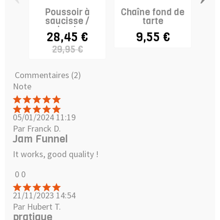
Poussoir à
Chaîne fond de
Gri
saucisse /
tarte
re
viande
28,45 €
9,55 €
29,95 €
Commentaires (2)
Note
05/01/2024 11:19
Par Franck D.
Jam Funnel
It works, good quality !
0
0
21/11/2023 14:54
Par Hubert T.
pratique