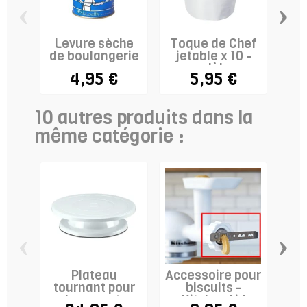
‹
›
Levure sèche
Toque de Chef
Mo
de boulangerie
jetable x 10 -
po
modèle...
4,95 €
5,95 €
10 autres produits dans la
même catégorie :
‹
›
Plateau
Accessoire pour
Fe
tournant pour
biscuits -
"Ce
glaçage et...
KitchenAid