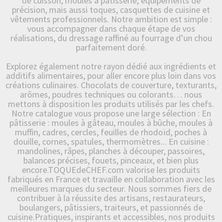
de cuisson, moules à pâtisserie, équipements de
précision, mais aussi toques, casquettes de cuisine et
vêtements professionnels. Notre ambition est simple :
vous accompagner dans chaque étape de vos
réalisations, du dressage raffiné au fourrage d’un chou
parfaitement doré.
Explorez également notre rayon dédié aux ingrédients et
additifs alimentaires, pour aller encore plus loin dans vos
créations culinaires. Chocolats de couverture, texturants,
arômes, poudres techniques ou colorants… nous
mettons à disposition les produits utilisés par les chefs.
Notre catalogue vous propose une large sélection : En
pâtisserie : moules à gâteau, moules à bûche, moules à
muffin, cadres, cercles, feuilles de rhodoïd, poches à
douille, cornes, spatules, thermomètres... En cuisine :
mandolines, râpes, planches à découper, passoires,
balances précises, fouets, pinceaux, et bien plus
encore.TOQUEdeCHEF.com valorise les produits
fabriqués en France et travaille en collaboration avec les
meilleures marques du secteur. Nous sommes fiers de
contribuer à la réussite des artisans, restaurateurs,
boulangers, pâtissiers, traiteurs, et passionnés de
cuisine.Pratiques, inspirants et accessibles, nos produits