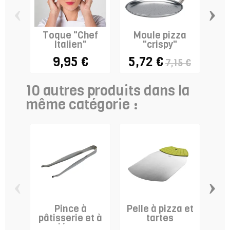
‹
›
Toque "Chef
Moule pizza
Rou
Italien"
"crispy"
en 
9,95 €
5,72 €
7,15 €
10 autres produits dans la
même catégorie :
‹
›
Pince à
Pelle à pizza et
Ex
pâtisserie et à
tartes
ju
décors