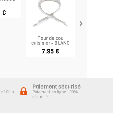
 €
›
Tour de cou
Tablier de C
cuisinier - BLANC
Extra Lar
7,95 €
12,95 
Paiement sécurisé
de 10h à
Paiement en ligne 100%
sécurisé