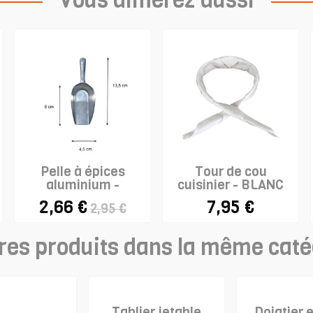
Vous aimerez aussi
Pelle à épices
Tour de cou
aluminium -
cuisinier - BLANC
WESTMARK
2,66 €
7,95 €
2,95 €
res produits dans la même caté
Tablier jetable
Doigtier 