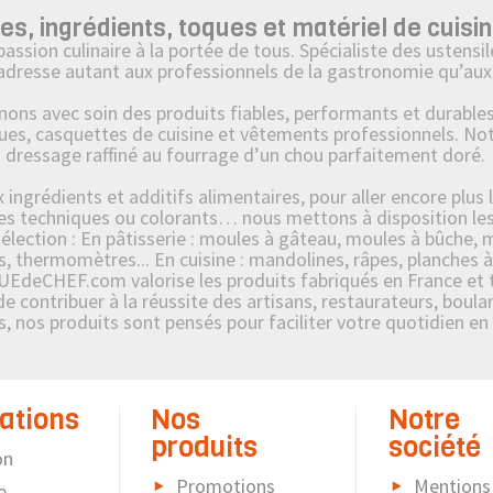
 ingrédients, toques et matériel de cuisin
on culinaire à la portée de tous. Spécialiste des ustensile
’adresse autant aux professionnels de la gastronomie qu’aux 
 avec soin des produits fiables, performants et durables : 
ues, casquettes de cuisine et vêtements professionnels. No
u dressage raffiné au fourrage d’un chou parfaitement doré.
ngrédients et additifs alimentaires, pour aller encore plus l
s techniques ou colorants… nous mettons à disposition les p
ection : En pâtisserie : moules à gâteau, moules à bûche, mo
s, thermomètres... En cuisine : mandolines, râpes, planches à
UEdeCHEF.com valorise les produits fabriqués en France et tr
contribuer à la réussite des artisans, restaurateurs, boulang
es, nos produits sont pensés pour faciliter votre quotidien en
ations
Nos
Notre
produits
société
on
Promotions
Mentions
e