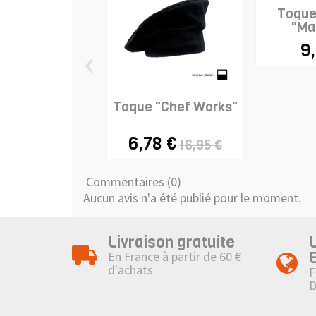
Toque 
"Ma
9
‹
Toque "Chef Works"
6,78 €
16,95 €
Commentaires (0)
Aucun avis n'a été publié pour le moment.
Livraison gratuite
En France à partir de 60 €
d'achats
F