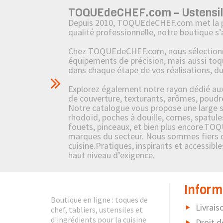
TOQUEdeCHEF.com – Ustensiles,
Depuis 2010, TOQUEdeCHEF.com met la passi
qualité professionnelle, notre boutique s
Chez TOQUEdeCHEF.com, nous sélectionnons
équipements de précision, mais aussi toq
dans chaque étape de vos réalisations, d
Explorez également notre rayon dédié aux i
de couverture, texturants, arômes, poudre
Notre catalogue vous propose une large sél
rhodoïd, poches à douille, cornes, spatule
fouets, pinceaux, et bien plus encore.TOQ
marques du secteur. Nous sommes fiers de 
cuisine.Pratiques, inspirants et accessibl
haut niveau d’exigence.
Inform
Boutique en ligne : toques de
Livrais
chef, tabliers, ustensiles et
d'ingrédients pour la cuisine
Droit d