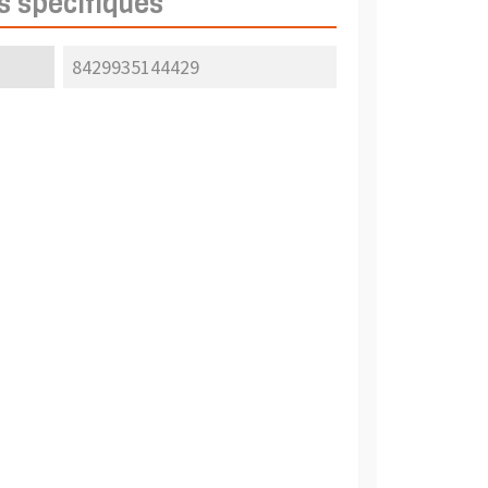
s spécifiques
8429935144429