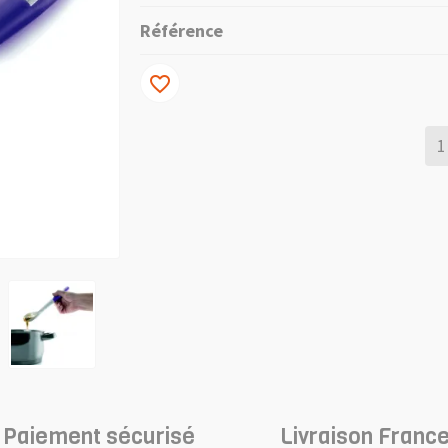
Référence
favorite_border
Paiement sécurisé
Livraison France