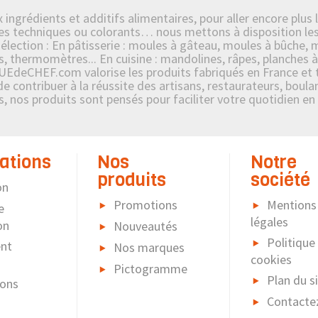
ngrédients et additifs alimentaires, pour aller encore plus l
s techniques ou colorants… nous mettons à disposition les p
ection : En pâtisserie : moules à gâteau, moules à bûche, mo
s, thermomètres... En cuisine : mandolines, râpes, planches à
UEdeCHEF.com valorise les produits fabriqués en France et tr
contribuer à la réussite des artisans, restaurateurs, boulang
es, nos produits sont pensés pour faciliter votre quotidien en
ations
Nos
Notre
produits
société
on
Promotions
Mentions
e
légales
on
Nouveautés
Politique
nt
Nos marques
cookies
Pictogramme
Plan du s
ions
Contacte