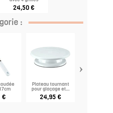
superposables
24,50 €
gorie :
›
coudée
Plateau tournant
Racloir pâtis
 17cm
pour glaçage et...
droit - P
 €
24,95 €
2,10 €