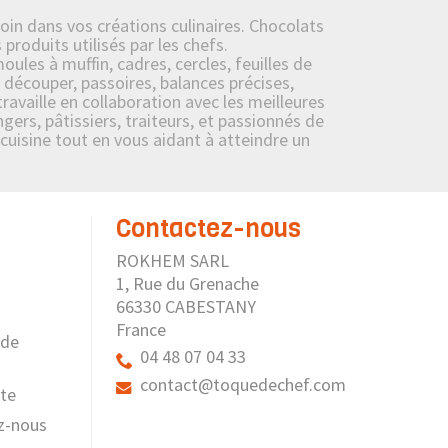
oin dans vos créations culinaires. Chocolats
roduits utilisés par les chefs.
ules à muffin, cadres, cercles, feuilles de
 découper, passoires, balances précises,
availle en collaboration avec les meilleures
ers, pâtissiers, traiteurs, et passionnés de
 cuisine tout en vous aidant à atteindre un
Contactez-nous
ROKHEM SARL
1, Rue du Grenache
66330 CABESTANY
France
 de
04 48 07 04 33
contact@toquedechef.com
ite
z-nous