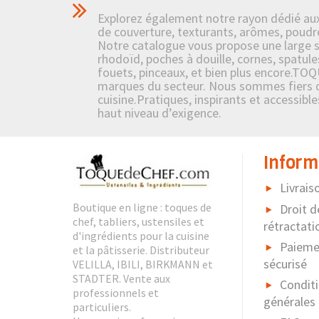
Explorez également notre rayon dédié aux i
de couverture, texturants, arômes, poudre
Notre catalogue vous propose une large sél
rhodoïd, poches à douille, cornes, spatule
fouets, pinceaux, et bien plus encore.TOQ
marques du secteur. Nous sommes fiers de 
cuisine.Pratiques, inspirants et accessibl
haut niveau d’exigence.
Inform
Livrais
Boutique en ligne : toques de
Droit d
chef, tabliers, ustensiles et
rétractati
d'ingrédients pour la cuisine
Paieme
et la pâtisserie. Distributeur
sécurisé
VELILLA, IBILI, BIRKMANN et
STADTER. Vente aux
Condit
professionnels et
générales
particuliers.