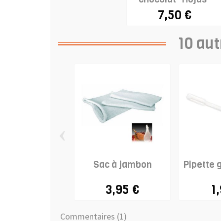
7,50 €
10 aut
‹
Sac à jambon
Pipette 
3,95 €
1
Commentaires (1)