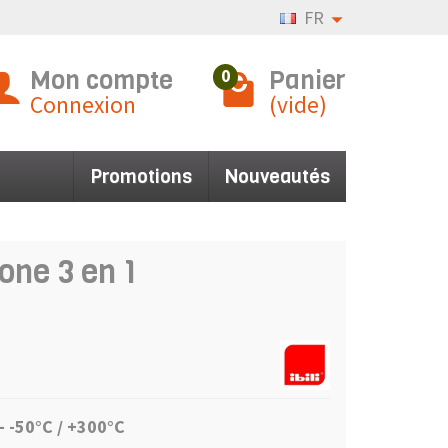
FR
Mon compte
Panier
0
Connexion
(vide)
Promotions
Nouveautés
one 3 en 1
- -5
0°C / +300°C