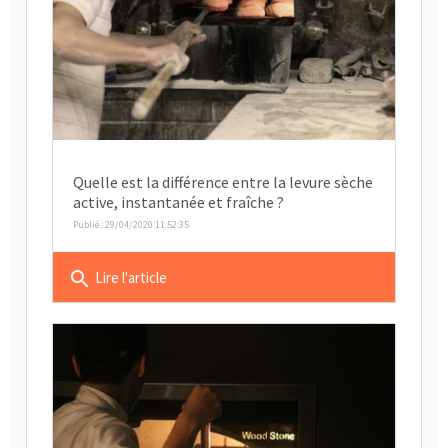
Quelle est la différence entre la levure sèche
active, instantanée et fraîche ?
Publié : 29/04/2020 11:52:35
search
Lire l'article