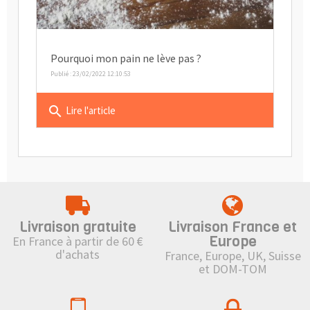
Pourquoi mon pain ne lève pas ?
Publié : 23/02/2022 12:10:53
search
Lire l'article
Livraison gratuite
Livraison France et
Europe
En France à partir de 60 €
d'achats
France, Europe, UK, Suisse
et DOM-TOM