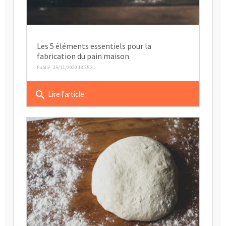
Les 5 éléments essentiels pour la
fabrication du pain maison
Publié : 25/11/2020 18:25:31
search
Lire l'article