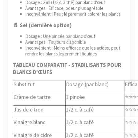
Dosage : 2 ml (1/2 c. à thé) par blanc d'œuf
Avantages : Efficace, odeur plus agréable
Inconvénient : Peut légèrement colorer les blancs
🧂 Sel (dernière option)
Dosage : Une pincée par blanc d'œuf
Avantages : Toujours disponible
Inconvénient : Moins efficace que les acides, peut
rendre les blancs légèrement liquides
TABLEAU COMPARATIF - STABILISANTS POUR
BLANCS D'ŒUFS
Substitut
Dosage (par blanc)
Effica
Crème de tartre
1 pincée
⭐⭐⭐
Jus de citron
1/2 c. à café
⭐⭐⭐
Vinaigre blanc
1/2 c. à café
⭐⭐⭐
Vinaigre de cidre
1/2 c. à café
⭐⭐⭐