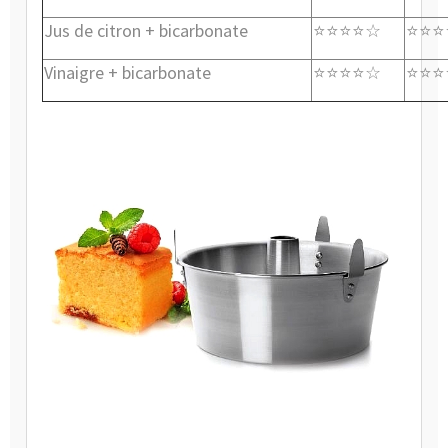
Jus de citron + bicarbonate
⭐⭐⭐⭐
⭐⭐⭐
☆
Vinaigre + bicarbonate
⭐⭐⭐⭐
⭐⭐⭐
☆