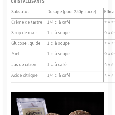
CRISTALLISANTS
Substitut
Dosage (pour 250g sucre)
Effica
Crème de tartre
1/4 c. à café
⭐⭐⭐
Sirop de maïs
1 c. à soupe
⭐⭐⭐
Glucose liquide
1 c. à soupe
⭐⭐⭐
Miel
1 c. à soupe
⭐⭐⭐
Jus de citron
1 c. à café
⭐⭐⭐
Acide citrique
1/4 c. à café
⭐⭐⭐