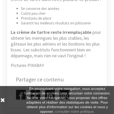
Se conserve des années
Coûte peu cher
Prend peu de place
Garantit les meilleurs résultats en pâtisserie
La crème de tartre reste irremplaçable
pour
obtenir les meringues les plus stables, les
gâteaux les plus aériens et les bonbons les plus
lisses. Les substituts fonctionnent bien en
dépannage, mais rien ne vaut l'original !
Pictures PIXABAY
Partager ce contenu
En poursuivant votre navigation, vous acceptez
l'utilisation de cookies pour sécuriser votre connexion,
faciliter votre navigation, vous proposer des offres
adaptées et réaliser des statistiques de visite. Pour
obtenir plus d'information sur les cookies et vous y
opposer,
consulter notre politique
.