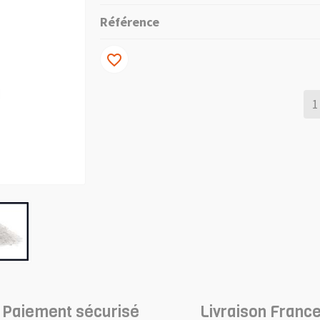
Référence
favorite_border
Paiement sécurisé
Livraison France