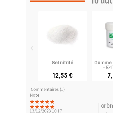
10 aut
‹
Sel nitrité
Gomme 
- E4
12,55 €
7
Commentaires (1)
Note
crèm
13/12/2023 10:17