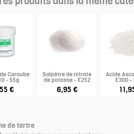
res produits dans la même caté
de Caroube
Salpêtre de nitrate
Acide Asco
10 - 55g
de potasse - E252
E300 -
,55 €
6,95 €
11,9
e de tartre