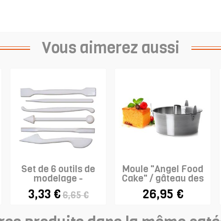
Vous aimerez aussi
Set de 6 outils de
Moule "Angel Food
modelage -
Cake" / gâteau des
PLASTIQUE
anges
3,33 €
26,95 €
6,65 €