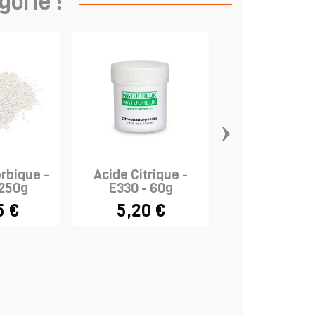
gorie :
›
rbique -
Acide Citrique -
Lactate de c
 250g
E330 - 60g
- E327 - 1
5 €
5,20 €
6,95 €