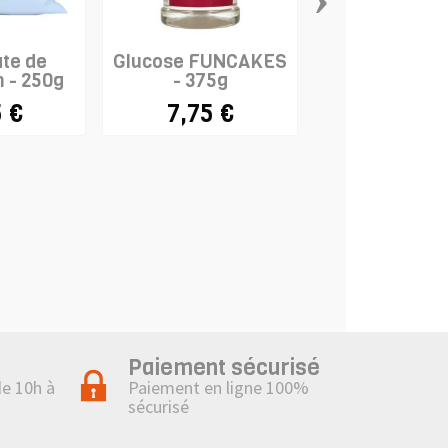
te de
Glucose FUNCAKES
Stabilisateur
 - 250g
- 375g
crème chantil
 €
7,75 €
5,30 €
Paiement sécurisé
de 10h à
Paiement en ligne 100%
sécurisé