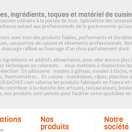
 ingrédients, toques et matériel de cuisin
on culinaire à la portée de tous. Spécialiste des ustensile
’adresse autant aux professionnels de la gastronomie qu’aux 
 avec soin des produits fiables, performants et durables : 
ues, casquettes de cuisine et vêtements professionnels. No
u dressage raffiné au fourrage d’un chou parfaitement doré.
ngrédients et additifs alimentaires, pour aller encore plus l
s techniques ou colorants… nous mettons à disposition les p
ection : En pâtisserie : moules à gâteau, moules à bûche, mo
s, thermomètres... En cuisine : mandolines, râpes, planches à
UEdeCHEF.com valorise les produits fabriqués en France et tr
contribuer à la réussite des artisans, restaurateurs, boulang
es, nos produits sont pensés pour faciliter votre quotidien en
ations
Nos
Notre
produits
société
on