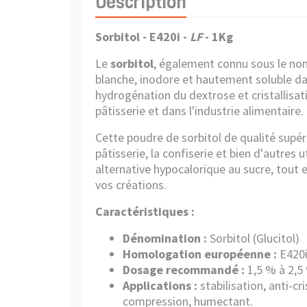
Description
Sorbitol - E420i -
LF
- 1Kg
Le
sorbitol
, également connu sous le nom 
blanche, inodore et hautement soluble dans
hydrogénation du dextrose et cristallisa
pâtisserie et dans l'industrie alimentaire.
Cette poudre de sorbitol de qualité supéri
pâtisserie, la confiserie et bien d'autres ut
alternative hypocalorique au sucre, tout 
vos créations.
Caractéristiques :
Dénomination :
Sorbitol (Glucitol)
Homologation européenne :
E420
Dosage recommandé :
1,5 % à 2,5
Applications :
stabilisation, anti-cr
compression, humectant.