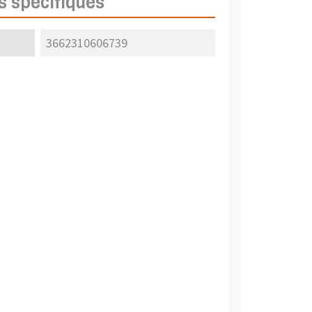
s spécifiques
3662310606739