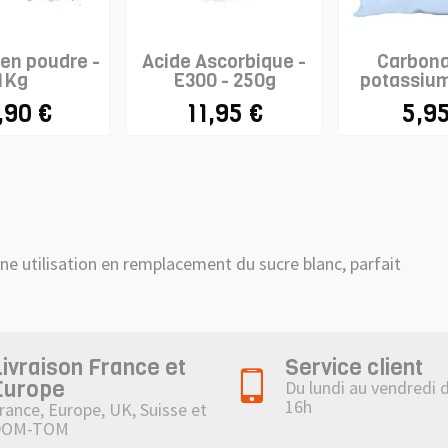
en poudre -
Acide Ascorbique -
Carbona
1Kg
E300 - 250g
potassium
,90 €
11,95 €
5,95
ne utilisation en remplacement du sucre blanc, parfait
Livraison France et
Service client
Europe
Du lundi au vendredi 
16h
rance, Europe, UK, Suisse et
DOM-TOM