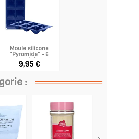
Moule silicone
"Pyramide" - 6
cavités
9,95 €
gorie :
›