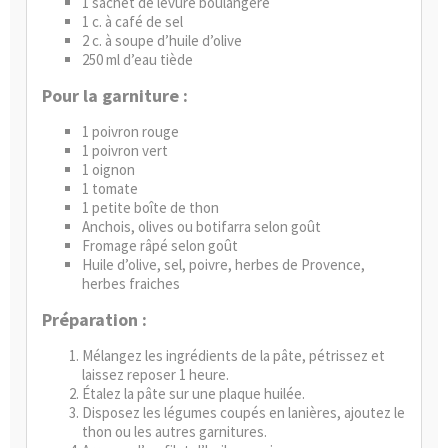
1 sachet de
levure boulangère
1 c. à café de sel
2 c. à soupe d’huile d’olive
250 ml d’eau tiède
Pour la garniture :
1 poivron rouge
1 poivron vert
1 oignon
1 tomate
1 petite boîte de thon
Anchois, olives ou botifarra selon goût
Fromage râpé selon goût
Huile d’olive, sel, poivre, herbes de Provence,
herbes fraiches
Préparation :
Mélangez les ingrédients de la pâte, pétrissez et
laissez reposer 1 heure.
Étalez la pâte sur une
plaque
huilée.
Disposez les légumes coupés en lanières, ajoutez le
thon ou les autres garnitures.