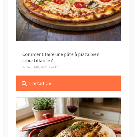
Comment faire une pâte à pizza bien
croustillante ?
Publié : 11/01/2022 19:40:17
search
Lire l'article