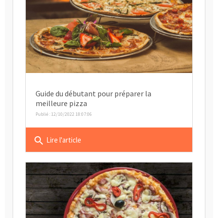
Guide du débutant pour préparer la
meilleure pizza
Publié : 12/10/2022 18:07:06
search
Lire l'article