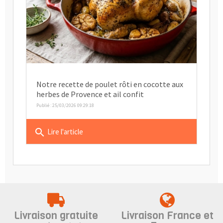
Notre recette de poulet rôti en cocotte aux
herbes de Provence et ail confit
Publié : 25/03/2026 09:29:18
search
Lire l'article
Livraison gratuite
Livraison France et