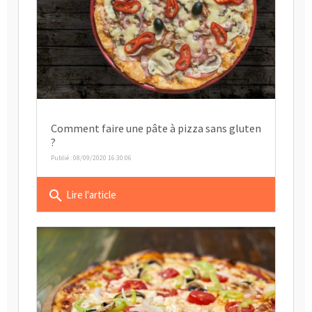
Comment faire une pâte à pizza sans gluten
?
Publié : 08/09/2020 16:30:06
search
Lire l'article