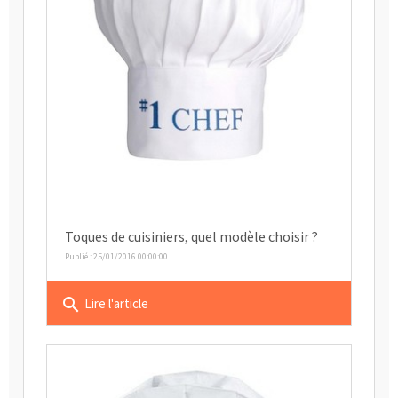
Toques de cuisiniers, quel modèle choisir ?
Publié : 25/01/2016 00:00:00
search
Lire l'article