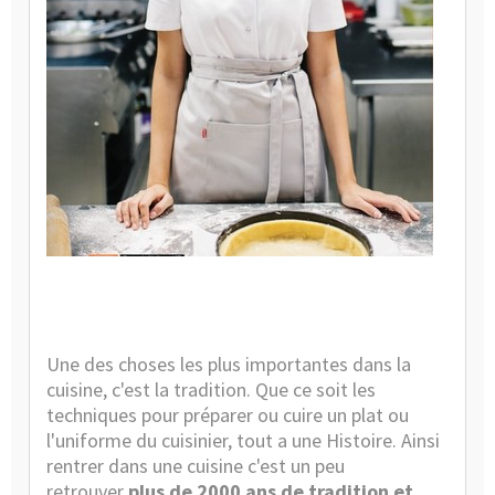
En
bref
D'o
vien
la
toq
de
cuis
?
Une des choses les plus importantes dans la
cuisine, c'est la tradition. Que ce soit les
techniques pour préparer ou cuire un plat ou
l'
uniforme du cuisinier
, tout a une Histoire. Ainsi
rentrer dans une cuisine c'est un peu
retrouver
plus de 2000 ans de tradition et