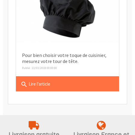
Pour bien choisir votre toque de cuisinier,
mesurez votre tour de tête.
Publié : 13/03/2018 00:00:00
search
Lire l'article
Livraison gratuite
Livraison France et