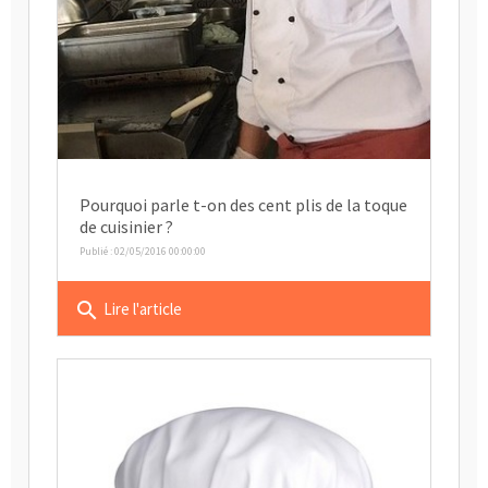
Pourquoi parle t-on des cent plis de la toque
de cuisinier ?
Publié : 02/05/2016 00:00:00
search
Lire l'article