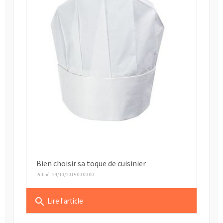
Bien choisir sa toque de cuisinier
Publié : 24/10/2015 00:00:00
search
Lire l'article