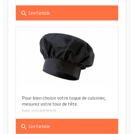
search
Lire l'article
Pour bien choisir votre toque de cuisinier,
mesurez votre tour de tête.
Publié : 13/03/2018 00:00:00
search
Lire l'article