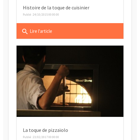
Histoire de la toque de cuisinier
Publié : 24/10/2015 00:00:00
search
Lire l'article
La toque de pizzaïolo
Publié : 23/02/2017 00:00:00