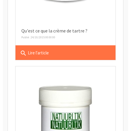
Qu'est ce que la crème de tartre ?
Publié : 24/10/2015 00:00:00
search
Lire l'article