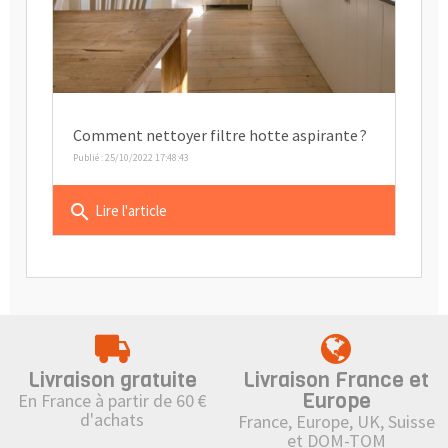
Comment nettoyer filtre hotte aspirante ?
Publié : 25/10/2022 17:48:43
search
Lire l'article
Livraison gratuite
Livraison France et
Europe
En France à partir de 60 €
d'achats
France, Europe, UK, Suisse
et DOM-TOM