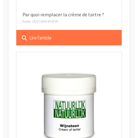
Par quoi remplacer la crème de tartre ?
Publié : 18/07/2016 00:00:00
search
Lire l'article