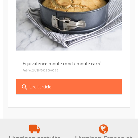
Équivalence moule rond / moule carré
Publié : 24/10/2015 00:00:00
search
Lire l'article