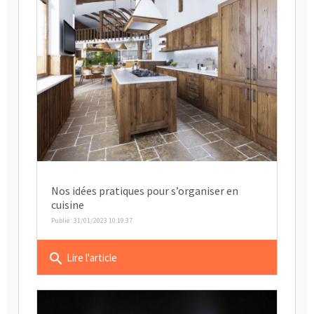
Nos idées pratiques pour s’organiser en
cuisine
Publié : 31/01/2023 10:19:37
search
Lire l'article