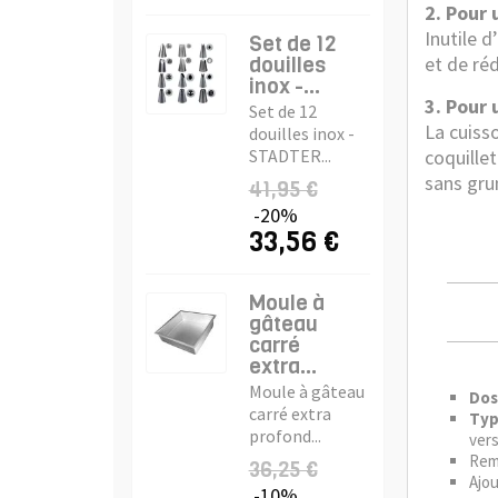
2. Pour 
Inutile 
Set de 12
douilles
et de réd
inox -...
3. Pour
Set de 12
La cuiss
douilles inox -
coquille
STADTER...
sans gr
41,95 €
-20%
33,56 €
Moule à
gâteau
carré
extra...
Moule à gâteau
Dos
carré extra
Typ
profond...
vers
Rem
36,25 €
Ajou
-10%