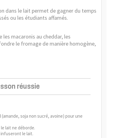
sson dans le lait permet de gagner du temps
essés ou les étudiants affamés.
 les macaronis au cheddar, les
it fondre le fromage de manière homogène,
isson réussie
tal (amande, soja non sucré, avoine) pour une
e lait ne déborde.
infuseront le lait.