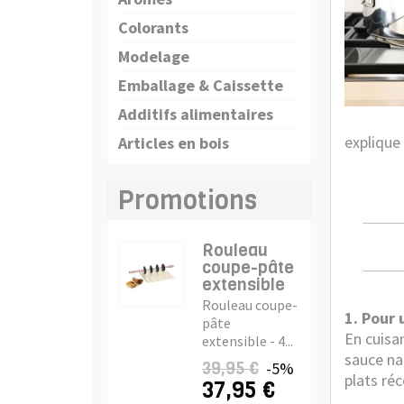
Colorants
Modelage
Emballage & Caissette
Additifs alimentaires
explique 
Articles en bois
Promotions
Rouleau
coupe-pâte
extensible
Rouleau coupe-
1. Pour
pâte
En cuisan
extensible - 4...
sauce na
39,95 €
-5%
plats ré
37,95 €