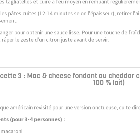
les tagliatelles et cuire à feu moyen en remuant régulièreme
les pâtes cuites (12-14 minutes selon l’épaisseur), retirer l’a
sement.
anger pour obtenir une sauce lisse. Pour une touche de fraîch
t râper le zeste d'un citron juste avant de servir.
cette 3 : Mac & cheese fondant au cheddar
100 % lait)
ique américain revisité pour une version onctueuse, cuite di
nts (pour 3-4 personnes) :
 macaroni