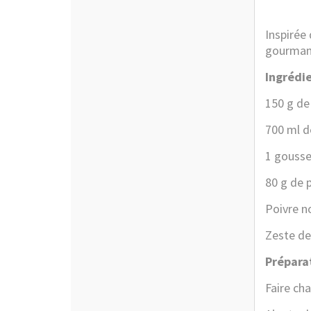
Inspirée
gourman
Ingrédie
150 g de 
700 ml de
1 gousse
80 g de 
Poivre n
Zeste de 
Préparat
Faire cha