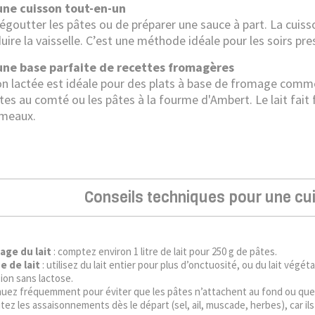
une cuisson tout-en-un
d’égoutter les pâtes ou de préparer une sauce à part. La cui
uire la vaisselle. C’est une méthode idéale pour les soirs pr
 une base parfaite de recettes fromagères
on lactée est idéale pour des plats à base de fromage comme
ttes au comté ou les pâtes à la fourme d'Ambert. Le lait fa
umeaux.
Conseils techniques pour une cu
age du lait
: comptez environ 1 litre de lait pour 250 g de pâtes.
e de lait
: utilisez du lait entier pour plus d’onctuosité, ou du lait végé
ion sans lactose.
uez fréquemment pour éviter que les pâtes n’attachent au fond ou que l
tez les assaisonnements dès le départ (sel, ail, muscade, herbes), car ils 