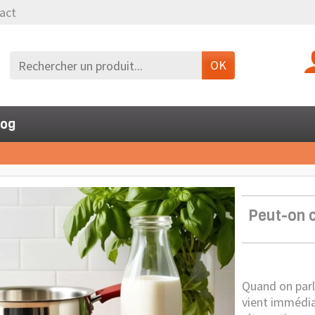
act
OK
log
Peut-on c
Quand on parl
vient immédiat