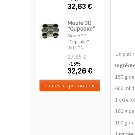
32,63 €
Moule 3D
"Cupcake"
Moule 3D
"Cupcake" -
WILTON -...
Un plat r
37,95 €
-15%
Ingrédie
32,26 €
150 g de
Toutes les promotions
600 ml de
1 échalo
100 g de
100 g de
1 pincée