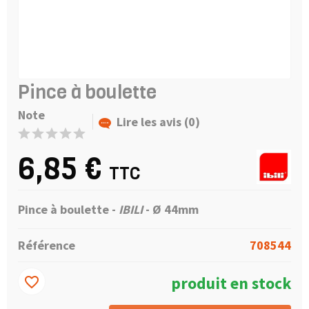
Pince à boulette
Note
Lire les avis (0)
6,85 €
TTC
Pince à boulette -
IBILI
- Ø 44mm
Référence
708544
produit en stock
favorite_border