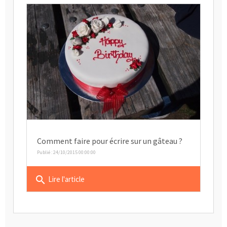
Comment faire pour écrire sur un gâteau ?
Publié : 24/10/2015 00:00:00
search
Lire l'article