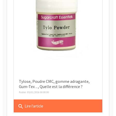
Tylose, Poudre CMC, gomme adragante,
Gum-Tex .. , Quelle est la différence ?
Publié : 05/01/2016 00:00:00
search
Lire l'article