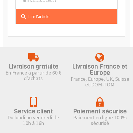
Publié : 20/12/2019 12:01:31
search
Lire l'article
Livraison gratuite
Livraison France et
Europe
En France à partir de 60 €
d'achats
France, Europe, UK, Suisse
et DOM-TOM
Service client
Paiement sécurisé
Du lundi au vendredi de
Paiement en ligne 100%
10h à 16h
sécurisé