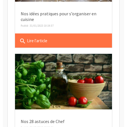
Nos idées pratiques pour s’organiser en
cuisine
Publié : 31/01/2023 10:19:37
search
Lire l'article
Nos 28 astuces de Chef