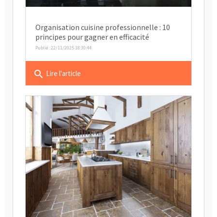
Organisation cuisine professionnelle : 10
principes pour gagner en efficacité
Publié : 22/11/2025 18:30:44
search
Lire l'article