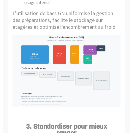
usage intensif
L’utilisation de bacs GN uniformise la gestion
des préparations, facilite le stockage sur
étagères et optimise l’encombrement au froid.
Bacs Gastronormes (GN)
Norme européenne pour la restauration professionnelle
GN 1/9
GN 1/4
176 × 108 mm
265 × 162 mm
GN 1/2
GN 1/1
GN 1/3
265 × 325 mm
176 × 325 mm
530 × 325 mm
GN 1/6
(Taille de référence)
176 × 162 mm
Profondeurs standard :
40 mm (peu profond)
65 mm (standard)
100 mm (profond)
150 mm (très profond)
200 mm (extra profond)
✓ Avantages :
• Standardisation internationale • Compatible avec fours, réfrigérateurs et chariots
• Optimisation de l'espace • Facilite le stockage et le service
• Matériaux : inox, polycarbonate, porcelaine • Utilisations : cuisine, réfrigération, service
Norme EN 631-1 • Dimensions extérieures standardisées pour équipements professionnels
3. Standardiser pour mieux