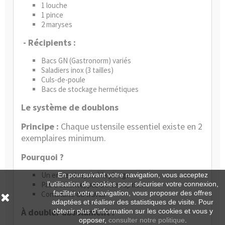
1 louche
1 pince
2 maryses
- Récipients :
Bacs GN (Gastronorm) variés
Saladiers inox (3 tailles)
Culs-de-poule
Bacs de stockage hermétiques
Le système de doublons
Principe :
Chaque ustensile essentiel existe en 2
exemplaires minimum.
Pourquoi ?
Un en service, un à la plonge
En poursuivant votre navigation, vous acceptez
Pas d'attente, pas d'interruption
l'utilisation de cookies pour sécuriser votre connexion,
faciliter votre navigation, vous proposer des offres
Continuité du travail
adaptées et réaliser des statistiques de visite. Pour
À doubler absolument :
obtenir plus d'information sur les cookies et vous y
opposer,
consulter notre politique
.