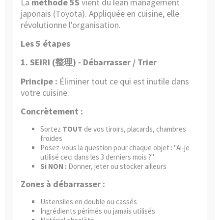
La
méthode 5S
vient du lean management
japonais (Toyota). Appliquée en cuisine, elle
révolutionne l'organisation.
Les 5 étapes
1. SEIRI (
) - Débarrasser / Trier
整理
Principe :
Éliminer tout ce qui est inutile dans
votre cuisine.
Concrètement :
Sortez
TOUT
de vos tiroirs, placards, chambres
froides
Posez-vous la question pour chaque objet : "Ai-je
utilisé ceci dans les 3 derniers mois ?"
Si NON :
Donner, jeter ou stocker ailleurs
Zones à débarrasser :
Ustensiles en double ou cassés
Ingrédients périmés ou jamais utilisés