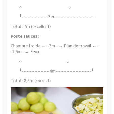
↑
↓
└-----------------3m-------------------------┘
Total : 7m (excellent)
Poste sauces :
Chambre froide ←--3m--→ Plan de travail ←-
-1,5m--→ Feux
↑
↓
└------------------4m-----------------------┘
Total : 8,5m (correct)