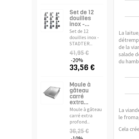
Set de 12
douilles
inox -...
Set de 12
La laitu
douilles inox -
détrempe
STADTER...
de la vi
41,95 €
salade de
-20%
du hambu
33,56 €
Moule à
gâteau
carré
extra...
Moule à gâteau
La viand
carré extra
le froma
profond...
Cela crée
36,25 €
-10%