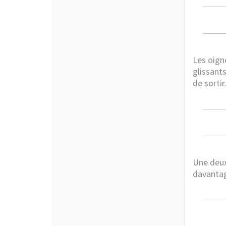
Les oign
glissant
de sortir
Une deux
davantage