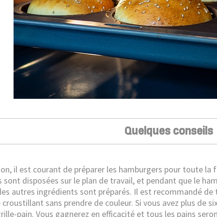
Quelques conseils
son, il est courant de préparer les hamburgers pour toute l
 sont disposées sur le plan de travail, et pendant que le ham
 les autres ingrédients sont préparés. Il est recommandé de 
croustillant sans prendre de couleur. Si vous avez plus de six 
grille-pain. Vous gagnerez en efficacité et tous les pains se