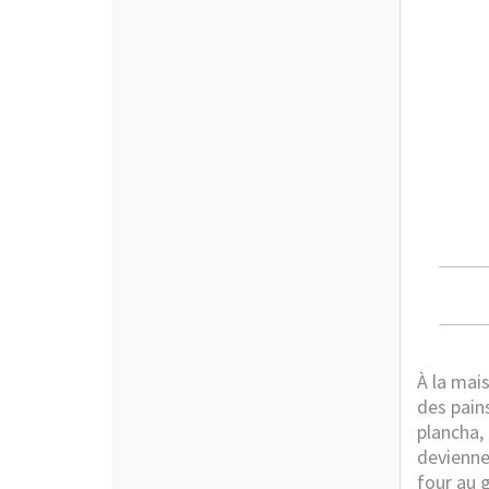
À la mai
des pains
plancha,
devienne 
four au 