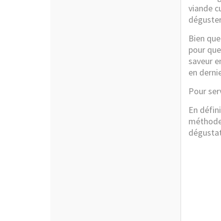
viande c
déguster
Bien que 
pour que
saveur e
en derni
Pour serv
En défin
méthode 
dégustat