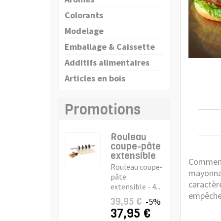
Colorants
Modelage
Emballage & Caissette
Additifs alimentaires
Articles en bois
Promotions
Rouleau
coupe-pâte
extensible
Commence
Rouleau coupe-
mayonnais
pâte
caractèr
extensible - 4...
empêcher 
39,95 €
-5%
37,95 €