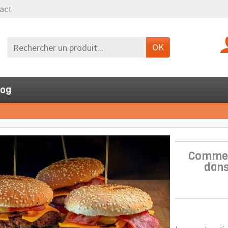
act
OK
log
Commen
dans