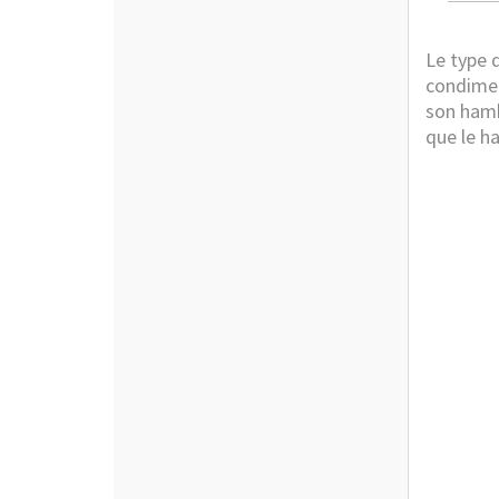
Le type d
condimen
son hamb
que le h