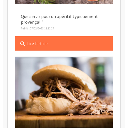
Que servir pour un apéritif typiquement
provençal ?
Publié : 07/02/2023 11:11:17
search
Lire l'article