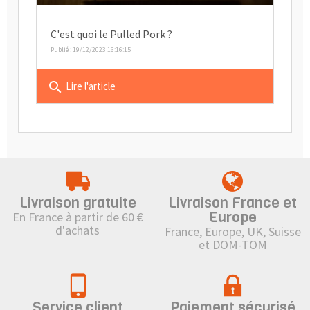
C'est quoi le Pulled Pork ?
Publié : 19/12/2023 16:16:15
search
Lire l'article
Livraison gratuite
Livraison France et
Europe
En France à partir de 60 €
d'achats
France, Europe, UK, Suisse
et DOM-TOM
Service client
Paiement sécurisé