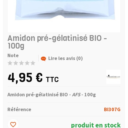
Amidon pré-gélatinisé BIO -
100g
Note
Lire les avis (0)
4,95 €
TTC
Amidon pré-gélatinisé BIO
-
AFS
- 100g
Référence
BI307G
produit en stock
favorite_border