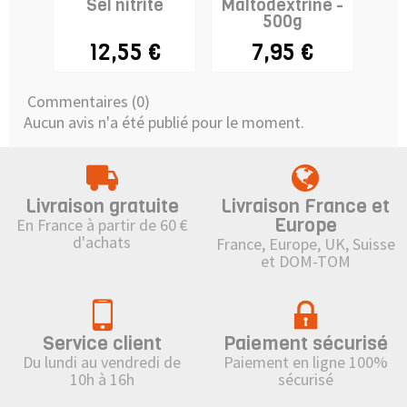
Sel nitrité
Maltodextrine -
Bic
500g
Sou
12,55 €
7,95 €
Commentaires (0)
Aucun avis n'a été publié pour le moment.
Livraison gratuite
Livraison France et
Europe
En France à partir de 60 €
d'achats
France, Europe, UK, Suisse
et DOM-TOM
Service client
Paiement sécurisé
Du lundi au vendredi de
Paiement en ligne 100%
10h à 16h
sécurisé