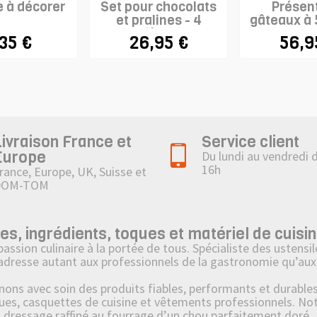
e à décorer
Set pour chocolats
Présent
et pralines - 4
gâteaux à 
pièces
,35 €
26,95 €
56,9
Livraison France et
Service client
Europe
Du lundi au vendredi 
16h
rance, Europe, UK, Suisse et
DOM-TOM
 ingrédients, toques et matériel de cuisin
on culinaire à la portée de tous. Spécialiste des ustensile
’adresse autant aux professionnels de la gastronomie qu’aux 
 avec soin des produits fiables, performants et durables : 
ues, casquettes de cuisine et vêtements professionnels. No
u dressage raffiné au fourrage d’un chou parfaitement doré.