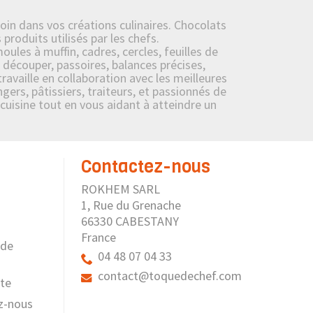
oin dans vos créations culinaires. Chocolats
roduits utilisés par les chefs.
ules à muffin, cadres, cercles, feuilles de
 découper, passoires, balances précises,
availle en collaboration avec les meilleures
ers, pâtissiers, traiteurs, et passionnés de
 cuisine tout en vous aidant à atteindre un
Contactez-nous
ROKHEM SARL
1, Rue du Grenache
66330 CABESTANY
France
 de
04 48 07 04 33
contact@toquedechef.com
ite
z-nous