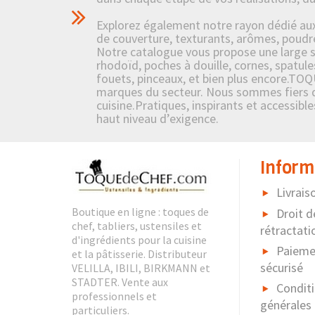
Explorez également notre rayon dédié aux i
de couverture, texturants, arômes, poudre
Notre catalogue vous propose une large sél
rhodoïd, poches à douille, cornes, spatule
fouets, pinceaux, et bien plus encore.TOQ
marques du secteur. Nous sommes fiers de 
cuisine.Pratiques, inspirants et accessibl
haut niveau d’exigence.
Inform
Livrais
Boutique en ligne : toques de
Droit d
chef, tabliers, ustensiles et
rétractati
d'ingrédients pour la cuisine
Paieme
et la pâtisserie. Distributeur
sécurisé
VELILLA, IBILI, BIRKMANN et
STADTER. Vente aux
Condit
professionnels et
générales
particuliers.