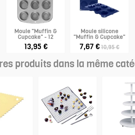
Moule "Muffin &
Moule silicone
Cupcake" - 12
"Muffin & Cupcake"
cavités
- 6 cavités
13,95 €
7,67 €
10,95 €
res produits dans la même caté