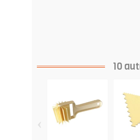
10 aut
‹