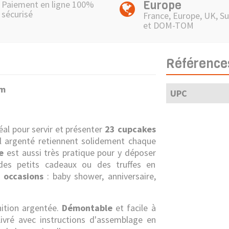
Europe
Paiement en ligne 100%
sécurisé
France, Europe, UK, Su
et DOM-TOM
Référence
cm
UPC
éal pour servir et présenter
23 cupcakes
al argenté retiennent solidement chaque
e
est aussi très pratique pour
y déposer
 des petits cadeaux ou des truffes en
s occasions
: baby shower, anniversaire,
nition argentée.
Démontable
et facile à
ivré avec instructions d'assemblage en