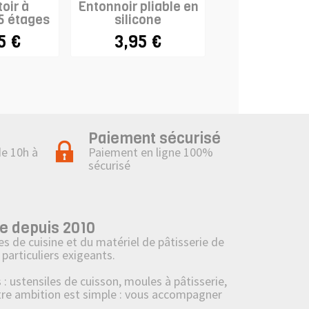
oir à
Entonnoir pliable en
Cuillère à ab
5 étages
silicone
5 €
3,95 €
9,95 €
Paiement sécurisé
de 10h à
Paiement en ligne 100%
sécurisé
e depuis 2010
s de cuisine et du matériel de pâtisserie de
particuliers exigeants.
ustensiles de cuisson, moules à pâtisserie,
tre ambition est simple : vous accompagner