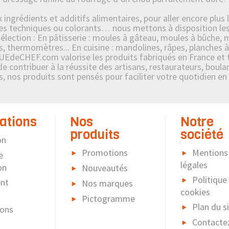
ngrédients et additifs alimentaires, pour aller encore plus l
s techniques ou colorants… nous mettons à disposition les p
ection : En pâtisserie : moules à gâteau, moules à bûche, mo
s, thermomètres... En cuisine : mandolines, râpes, planches à
UEdeCHEF.com valorise les produits fabriqués en France et tr
contribuer à la réussite des artisans, restaurateurs, boulang
es, nos produits sont pensés pour faciliter votre quotidien en
ations
Nos
Notre
produits
société
on
Promotions
Mentions
e
légales
on
Nouveautés
Politique
nt
Nos marques
cookies
Pictogramme
Plan du s
ions
Contacte