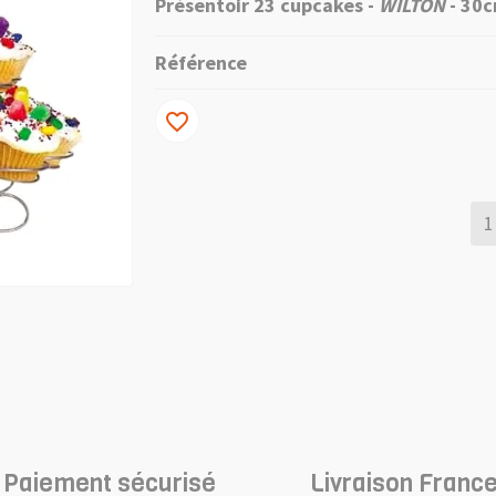
Présentoir 23 cupcakes -
WILTON
- 30
Référence
favorite_border
Paiement sécurisé
Livraison France