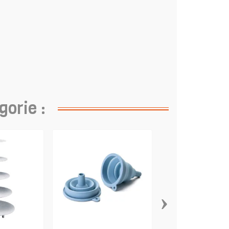
gorie :
›