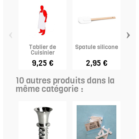
‹
›
Tablier de
Spatule silicone
Cuisinier
g
9,25 €
2,95 €
pâ
10 autres produits dans la
même catégorie :