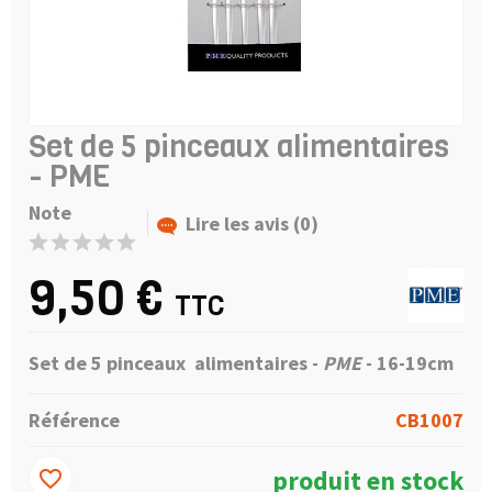
Set de 5 pinceaux alimentaires
- PME
Note
Lire les avis (0)
9,50 €
TTC
Set de 5 pinceaux alimentaires -
PME
- 16-19cm
Référence
CB1007
produit en stock
favorite_border