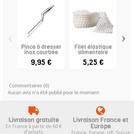
‹
›
Pince à dresser
Filet élastique
inox courbée
alimentaire
p
p
9,95 €
5,25 €
Commentaires (0)
Aucun avis n'a été publié pour le moment.
Livraison gratuite
Livraison France et
Europe
En France à partir de 60 €
d'achats
France, Europe, UK, Suisse