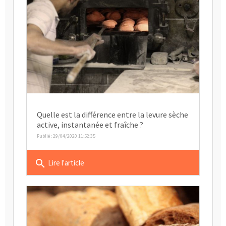
Quelle est la différence entre la levure sèche
active, instantanée et fraîche ?
Publié : 29/04/2020 11:52:35
search
Lire l'article