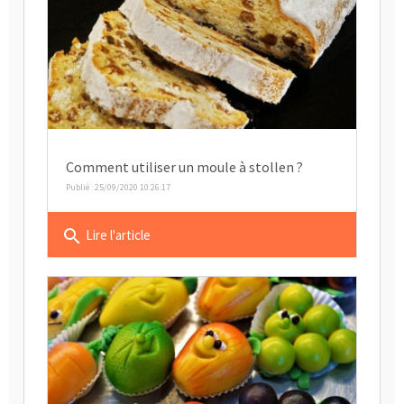
Comment utiliser un moule à stollen ?
Publié : 25/09/2020 10:26:17
search
Lire l'article