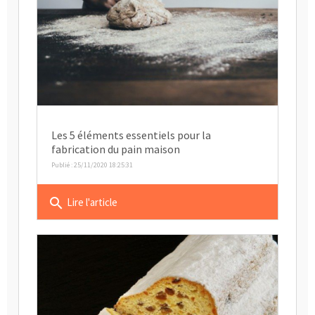
Les 5 éléments essentiels pour la
fabrication du pain maison
Publié : 25/11/2020 18:25:31
search
Lire l'article