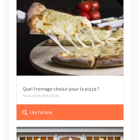
Quel fromage choisir pour la pizza ?
Publié : 05/08/2024 12:16:52
search
Lire l'article