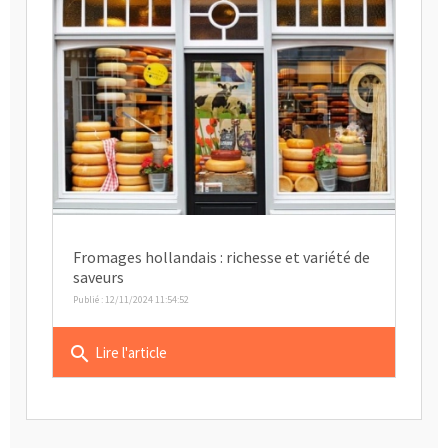
Fromages hollandais : richesse et variété de
saveurs
Publié : 12/11/2024 11:54:52
search
Lire l'article