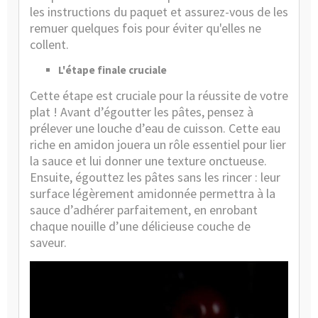
les instructions du paquet et assurez-vous de les
remuer quelques fois pour éviter qu'elles ne
collent.
L'étape finale cruciale
Cette étape est cruciale pour la réussite de votre
plat ! Avant d’égoutter les pâtes, pensez à
prélever une louche d’eau de cuisson. Cette eau
riche en amidon jouera un rôle essentiel pour lier
la sauce et lui donner une texture onctueuse.
Ensuite, égouttez les pâtes sans les rincer : leur
surface légèrement amidonnée permettra à la
sauce d’adhérer parfaitement, en enrobant
chaque nouille d’une délicieuse couche de
saveur.